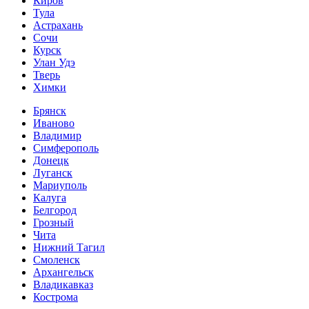
Киров
Тула
Астрахань
Сочи
Курск
Улан Удэ
Тверь
Химки
Брянск
Иваново
Владимир
Симферополь
Донецк
Луганск
Мариуполь
Калуга
Белгород
Грозный
Чита
Нижний Тагил
Смоленск
Архангельск
Владикавказ
Кострома