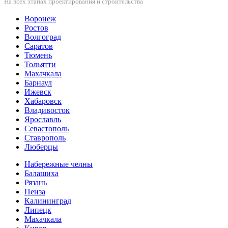
На всех этапах проектирования и строительства
Воронеж
Ростов
Волгоград
Саратов
Тюмень
Тольятти
Махачкала
Барнаул
Ижевск
Хабаровск
Владивосток
Ярославль
Севастополь
Ставрополь
Люберцы
Набережные челны
Балашиха
Рязань
Пенза
Калининград
Липецк
Махачкала