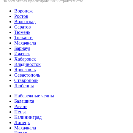
На всех этапах проектирования и строительства
Воронеж
Ростов
Волгоград
Саратов
Тюмень
Тольятти
Махачкала
Барнаул
Ижевск
Хабаровск
Владивосток
Ярославль
Севастополь
Ставрополь
Люберцы
Набережные челны
Балашиха
Рязань
Пенза
Калининград
Липецк
Махачкала