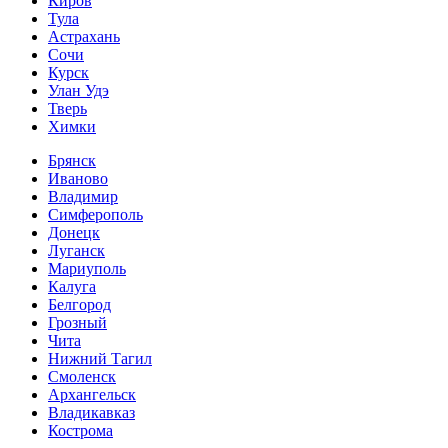
Киров
Тула
Астрахань
Сочи
Курск
Улан Удэ
Тверь
Химки
Брянск
Иваново
Владимир
Симферополь
Донецк
Луганск
Мариуполь
Калуга
Белгород
Грозный
Чита
Нижний Тагил
Смоленск
Архангельск
Владикавказ
Кострома