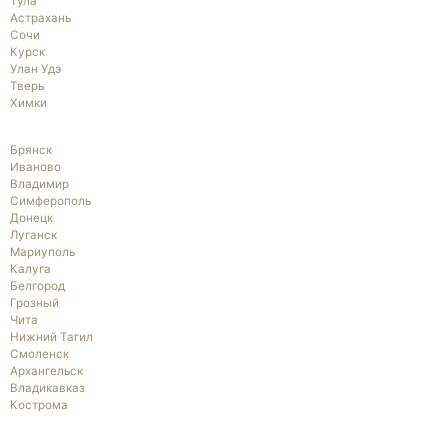
Тула
Астрахань
Сочи
Курск
Улан Удэ
Тверь
Химки
Брянск
Иваново
Владимир
Симферополь
Донецк
Луганск
Мариуполь
Калуга
Белгород
Грозный
Чита
Нижний Тагил
Смоленск
Архангельск
Владикавказ
Кострома