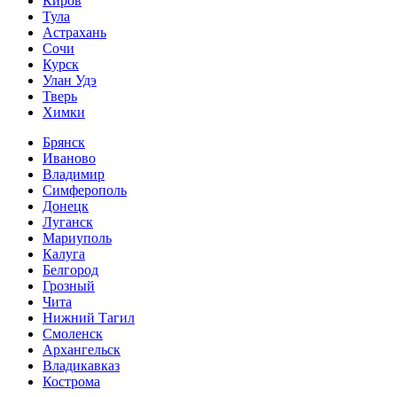
Киров
Тула
Астрахань
Сочи
Курск
Улан Удэ
Тверь
Химки
Брянск
Иваново
Владимир
Симферополь
Донецк
Луганск
Мариуполь
Калуга
Белгород
Грозный
Чита
Нижний Тагил
Смоленск
Архангельск
Владикавказ
Кострома