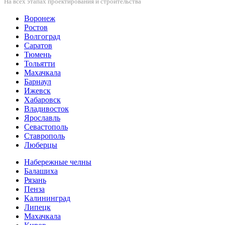
На всех этапах проектирования и строительства
Воронеж
Ростов
Волгоград
Саратов
Тюмень
Тольятти
Махачкала
Барнаул
Ижевск
Хабаровск
Владивосток
Ярославль
Севастополь
Ставрополь
Люберцы
Набережные челны
Балашиха
Рязань
Пенза
Калининград
Липецк
Махачкала