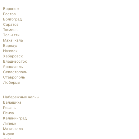
Воронеж
Ростов
Волгоград
Саратов
Тюмень
Тольятти
Махачкала
Барнаул
Ижевск
Хабаровск
Владивосток
Ярославль
Севастополь
Ставрополь
Люберцы
Набережные челны
Балашиха
Рязань
Пенза
Калининград
Липецк
Махачкала
Киров