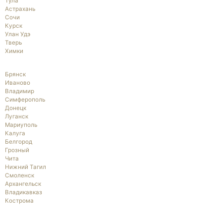
Тула
Астрахань
Сочи
Курск
Улан Удэ
Тверь
Химки
Брянск
Иваново
Владимир
Симферополь
Донецк
Луганск
Мариуполь
Калуга
Белгород
Грозный
Чита
Нижний Тагил
Смоленск
Архангельск
Владикавказ
Кострома