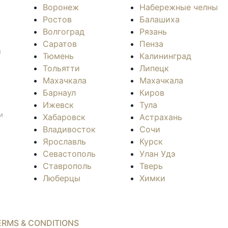
Воронеж
Набережные челны
Ростов
Балашиха
Волгоград
Рязань
Саратов
Пенза
л
Тюмень
Калининград
Тольятти
Липецк
Махачкала
Махачкала
Барнаул
Киров
Ижевск
Тула
и
Хабаровск
Астрахань
Владивосток
Сочи
Ярославль
Курск
Севастополь
Улан Удэ
Ставрополь
Тверь
Люберцы
Химки
ERMS & CONDITIONS