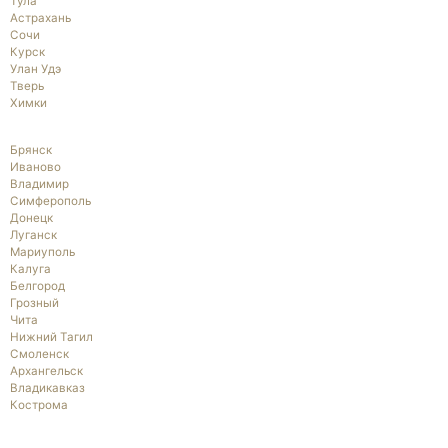
Тула
Астрахань
Сочи
Курск
Улан Удэ
Тверь
Химки
Брянск
Иваново
Владимир
Симферополь
Донецк
Луганск
Мариуполь
Калуга
Белгород
Грозный
Чита
Нижний Тагил
Смоленск
Архангельск
Владикавказ
Кострома