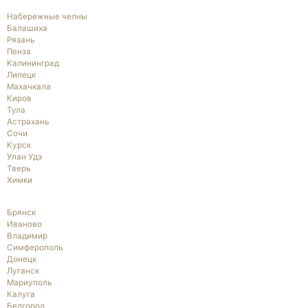
Набережные челны
Балашиха
Рязань
Пенза
Калининград
Липецк
Махачкала
Киров
Тула
Астрахань
Сочи
Курск
Улан Удэ
Тверь
Химки
Брянск
Иваново
Владимир
Симферополь
Донецк
Луганск
Мариуполь
Калуга
Белгород