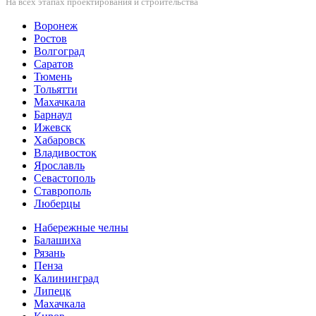
На всех этапах проектирования и строительства
Воронеж
Ростов
Волгоград
Саратов
Тюмень
Тольятти
Махачкала
Барнаул
Ижевск
Хабаровск
Владивосток
Ярославль
Севастополь
Ставрополь
Люберцы
Набережные челны
Балашиха
Рязань
Пенза
Калининград
Липецк
Махачкала