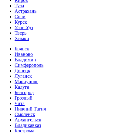
Киров
Тула
Астрахань
Сочи
Курск
Улан Удэ
Тверь
Химки
Брянск
Иваново
Владимир
Симферополь
Донецк
Луганск
Мариуполь
Калуга
Белгород
Грозный
Чита
Нижний Тагил
Смоленск
Архангельск
Владикавказ
Кострома